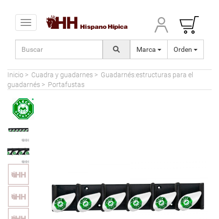
Toggle navigation
Marca
Orden
Inicio
>
Cuadra y guadarnes
>
Guadarnés:estructuras para el
guadarnés
>
Portafustas