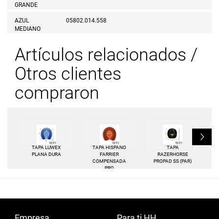
GRANDE
AZUL
05802.014.558
MEDIANO
Artículos relacionados /
Otros clientes
compraron
L
TAPA LUWEX
TAPA HISPANO
TAPA
S
PLANA DURA
FARRIER
RAZERHORSE
COMPENSADA
PROPAD SS (PAR)
PRO
Empresa
Para ti HH