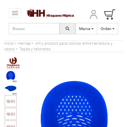
Toggle navigation
Marca
Orden
Inicio
>
Herraje
>
Art.y product.para colocar entre herradura y
casco
>
Tapas y talonetas