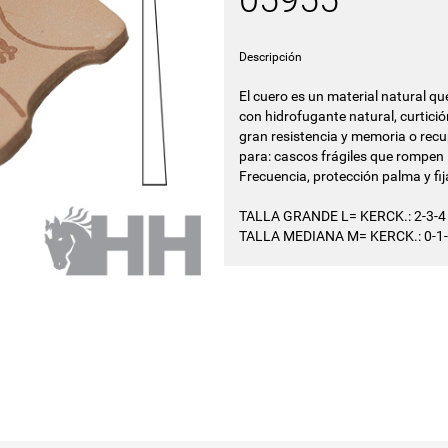
05955
Descripción
El cuero es un material natural q
con hidrofugante natural, curtición
gran resistencia y memoria o rec
para: cascos frágiles que rompen l
Frecuencia, protección palma y fi
TALLA GRANDE L= KERCK.: 2-3-4
TALLA MEDIANA M= KERCK.: 0-1