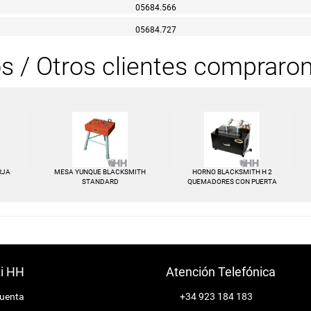
05684.566
05684.727
os / Otros clientes compraro
RJA
MESA YUNQUE BLACKSMITH
HORNO BLACKSMITH H 2
STANDARD
QUEMADORES CON PUERTA
ti HH
Atención Telefónica
cuenta
+34 923 184 183