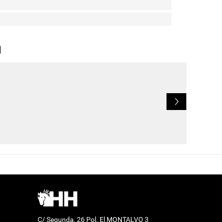
n
L
C/ Segunda, 26 Pol. El MONTALVO 3