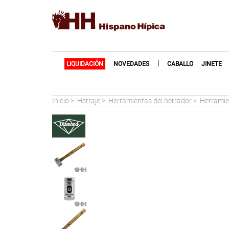
|
LIQUIDACIÓN
NOVEDADES
CABALLO
JINETE
Inicio
>
Herraje
>
Herramientas del herrador
>
Herramie