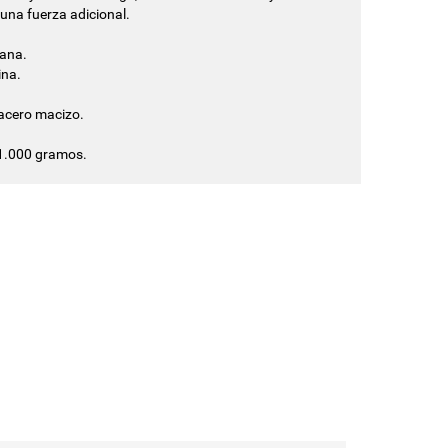
na fuerza adicional.
lana.
ina.
 acero macizo.
 1.000 gramos.