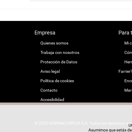
Empresa
Para 
Quienes somos
Mi 
Trabaja con nosotros
Cómo
Protección de Datos
Herr
Aviso legal
Farrier
Política de cookies
Encu
Contacto
Mar
Accesibilidad
© 2025 HISPANO HÍPICA S.A. Todos los derechos res
Ut
Asumimos que estás de a