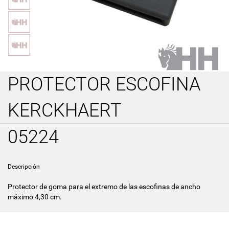
PROTECTOR ESCOFINA
KERCKHAERT
05224
Descripción
Protector de goma para el extremo de las escofinas de ancho
máximo 4,30 cm.