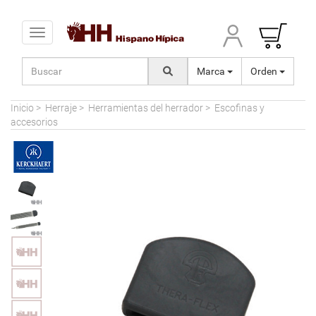
Toggle navigation
Marca
Orden
Inicio
>
Herraje
>
Herramientas del herrador
>
Escofinas y
accesorios