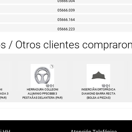
05666.004
05666.039
05666.164
05666.223
os / Otros clientes compraro
NI
HERRADURA COLLEONI
INSERCIÃN ORTOPÃDICA
RADA 3
ALUMINIO PPSCBBB 3
DIAMOND BARRA RECTA
(PAR)
PESTAÃAS DELANTERA (PAR)
(BOLSA 4 PIEZAS)
ti HH
Atención Telefónica