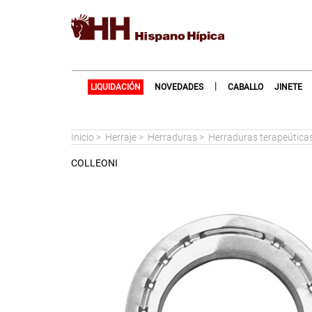
|
LIQUIDACIÓN
NOVEDADES
CABALLO
JINETE
Inicio
>
Herraje
>
Herraduras
>
Herraduras terapeútica
COLLEONI