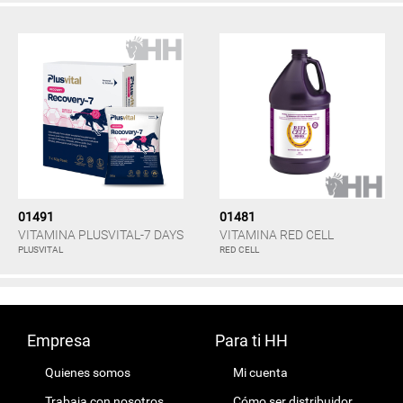
01491
01481
VITAMINA PLUSVITAL-7 DAYS
VITAMINA RED CELL
PLUSVITAL
RED CELL
Empresa
Para ti HH
Quienes somos
Mi cuenta
Trabaja con nosotros
Cómo ser distribuidor