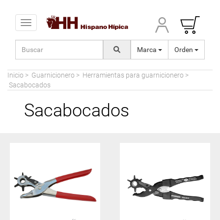
Toggle navigation
Marca
Orden
Inicio
>
Guarnicionero
>
Herramientas para guarnicionero
>
Sacabocados
Sacabocados